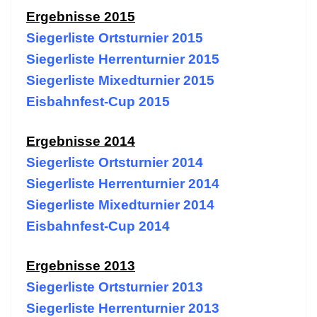
Ergebnisse 2015
Siegerliste Ortsturnier 2015
Siegerliste Herrenturnier 2015
Siegerliste Mixedturnier 2015
Eisbahnfest-Cup 2015
Ergebnisse 2014
Siegerliste Ortsturnier 2014
Siegerliste Herrenturnier 2014
Siegerliste Mixedturnier 2014
Eisbahnfest-Cup 2014
Ergebnisse 2013
Siegerliste Ortsturnier 2013
Siegerliste Herrenturnier 2013