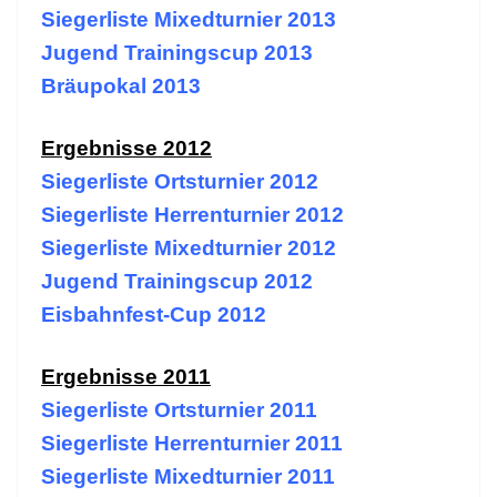
Siegerliste Mixedturnier 2013
Jugend Trainingscup 2013
Bräupokal 2013
Ergebnisse 2012
Siegerliste Ortsturnier 2012
Siegerliste Herrenturnier 2012
Siegerliste Mixedturnier 2012
Jugend Trainingscup 2012
Eisbahnfest-Cup 2012
Ergebnisse 2011
Siegerliste Ortsturnier 2011
Siegerliste Herrenturnier 2011
Siegerliste Mixedturnier 2011