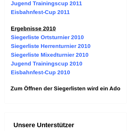
Jugend Trainingscup 2011
Eisbahnfest-Cup 2011
Ergebnisse 2010
Siegerliste Ortsturnier 2010
Siegerliste Herrenturnier 2010
Siegerliste Mixedturnier 2010
Jugend Trainingscup 2010
Eisbahnfest-Cup 2010
Zum Öffnen der Siegerlisten wird ein Adobe 
Unsere Unterstützer