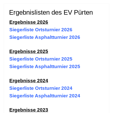
Ergebnislisten des EV Pürten
Ergebnisse 2026
Siegerliste Ortsturnier 2026
Siegerliste Asphaltturnier 2026
Ergebnisse 2025
Siegerliste Ortsturnier 2025
Siegerliste Asphaltturnier 2025
Ergebnisse 2024
Siegerliste Ortsturnier 202
4
Siegerliste Asphaltturnier 2024
Ergebnisse 2023