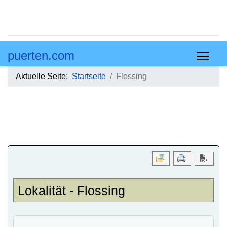
puerten.com
Aktuelle Seite:
Startseite
Flossing
Downl
Lokalität - Flossing