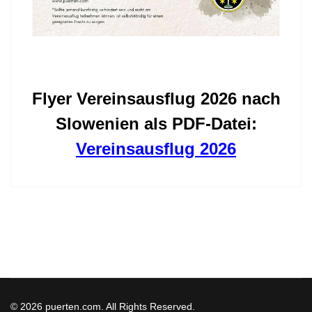
Flyer Vereinsausflug 2026 nach
Slowenien als PDF-Datei:
Vereinsausflug 2026
© 2026 puerten.com. All Rights Reserved.